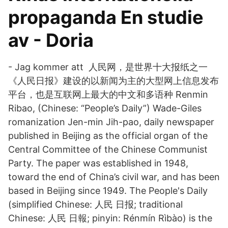
propaganda En studie
av - Doria
- Jag kommer att 人民网，是世界十大报纸之一
《人民日报》建设的以新闻为主的大型网上信息发布
平台，也是互联网上最大的中文和多语种 Renmin
Ribao, (Chinese: “People’s Daily”) Wade-Giles
romanization Jen-min Jih-pao, daily newspaper
published in Beijing as the official organ of the
Central Committee of the Chinese Communist
Party. The paper was established in 1948,
toward the end of China’s civil war, and has been
based in Beijing since 1949. The People's Daily
(simplified Chinese: 人民 日报; traditional
Chinese: 人民 日報; pinyin: Rénmín Rìbào) is the