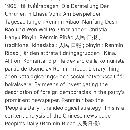
1965 : till tvåårsdagen Die Darstellung Der
Unruhen in Lhasa Vom: Am Beispiel der
Tageszeitungen Renmin Ribao, Nanfang Dushi
Bao und Wen Wei Po: Oberlander, Christia:
Hanyu Pinyin, Rénmín Rìbào 人民 日报 ,
traditionell kinesiska : 人民 日報 ; pinyin : Renmin
Ribao ) är den största tidningsgruppen i Kina.
Allt om Komentario pri la deklaro de la komunista
partio de Usono av Renmin ribao. LibraryThing
är en katalogiserings- och social nätverkssajt för
bokälskare. By means of investigating the
description of foreign democracies in the party's
prominent newspaper, Renmin ribao the
'People's Daily', the ideological strategy This is a
content analysis of the Chinese news paper
People's Daily (Renmin Ribao 人民日报).