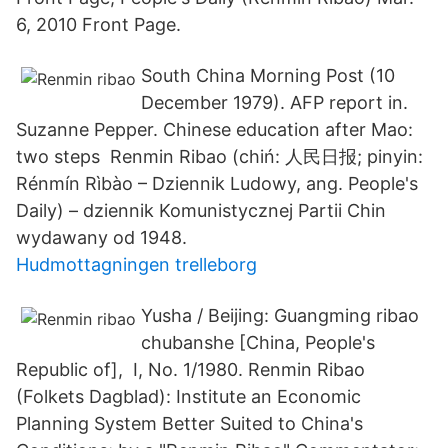
6, 2010 Front Page.
South China Morning Post (10
December 1979). AFP report in.
Suzanne Pepper. Chinese education after Mao:
two steps Renmin Ribao (chiń: 人民日报; pinyin:
Rénmín Rìbào – Dziennik Ludowy, ang. People's
Daily) – dziennik Komunistycznej Partii Chin
wydawany od 1948.
Hudmottagningen trelleborg
Yusha / Beijing: Guangming ribao
chubanshe [China, People's
Republic of], I, No. 1/1980. Renmin Ribao
(Folkets Dagblad): Institute an Economic
Planning System Better Suited to China's