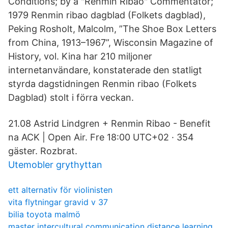
Conditions; by a "Renmin Ribao" Commentator;
1979 Renmin ribao dagblad (Folkets dagblad),
Peking Rosholt, Malcolm, ”The Shoe Box Letters
from China, 1913–1967”, Wisconsin Magazine of
History, vol. Kina har 210 miljoner
internetanvändare, konstaterade den statligt
styrda dagstidningen Renmin ribao (Folkets
Dagblad) stolt i förra veckan.
21.08 Astrid Lindgren + Renmin Ribao - Benefit
na ACK | Open Air. Fre 18:00 UTC+02 · 354
gäster. Rozbrat.
Utemobler grythyttan
ett alternativ för violinisten
vita flytningar gravid v 37
bilia toyota malmö
master intercultural communication distance learning