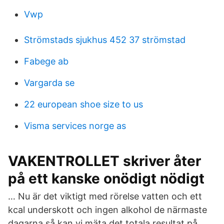
Vwp
Strömstads sjukhus 452 37 strömstad
Fabege ab
Vargarda se
22 european shoe size to us
Visma services norge as
VAKENTROLLET skriver åter
på ett kanske onödigt nödigt
… Nu är det viktigt med rörelse vatten och ett
kcal underskott och ingen alkohol de närmaste
dagarna så kan vi mäta det totala resultat på