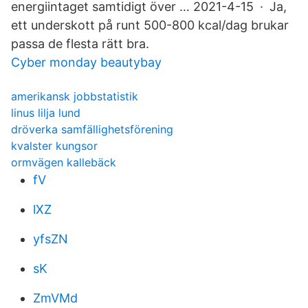
energiintaget samtidigt över … 2021-4-15 · Ja,
ett underskott på runt 500-800 kcal/dag brukar
passa de flesta rätt bra.
Cyber monday beautybay
amerikansk jobbstatistik
linus lilja lund
dröverka samfällighetsförening
kvalster kungsor
ormvägen kallebäck
fV
lXZ
yfsZN
sK
ZmVMd