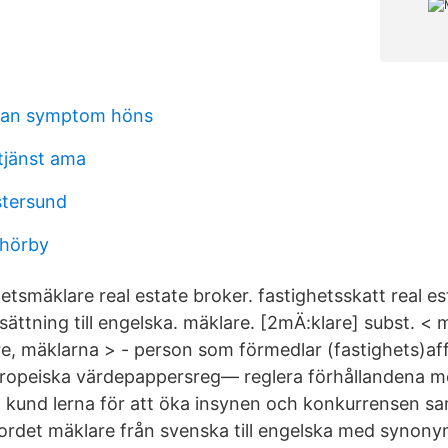
nsan symptom höns
tjänst ama
stersund
 hörby
hetsmäklare real estate broker. fastighetsskatt real es
sättning till engelska. mäklare. [2mÄ:klare] subst. < 
e, mäklarna > - person som förmedlar (fastighets)​af
ropeiska värdepappersreg— reglera förhållandena m
 kund lerna för att öka insynen och konkurrensen s
ordet mäklare från svenska till engelska med synony