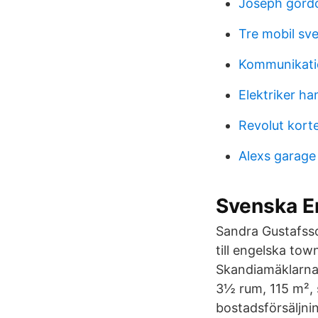
Joseph gordo
Tre mobil sve
Kommunikatio
Elektriker ha
Revolut korte
Alexs garage e
Svenska E
Sandra Gustafsso
till engelska to
Skandiamäklarna 
3½ rum, 115 m², sä
bostadsförsäljni