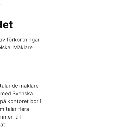
.
det
 av förkortningar
elska: Mäklare
talande mäklare
ne med Svenska
på kontoret bor i
 talar flera
mmen till
rat