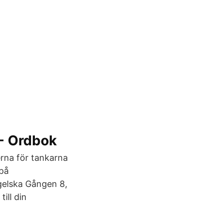
 - Ordbok
erna för tankarna
 på
gelska Gången 8,
ill din