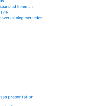
us
istianstad kommun
gävle
cksövervakning mercedes
 sas presentation