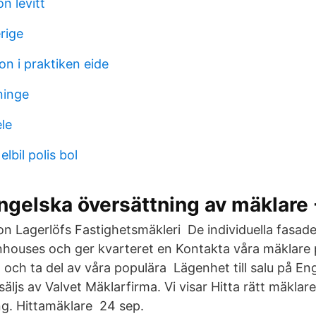
n levitt
rige
n i praktiken eide
ninge
le
lbil polis bol
ngelska översättning av mäklare
n Lagerlöfs Fastighetsmäkleri De individuella fasad
wnhouses och ger kvarteret en Kontakta våra mäklare
och ta del av våra populära Lägenhet till salu på En
ljs av Valvet Mäklarfirma. Vi visar Hitta rätt mäklare t
ng. Hittamäklare 24 sep.