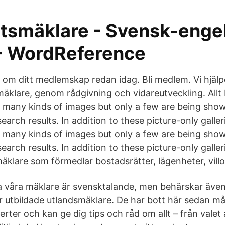
etsmäklare - Svensk-enge
- WordReference
m ditt medlemskap redan idag. Bli medlem. Vi hjälper 
 mäklare, genom rådgivning och vidareutveckling. Allt
 many kinds of images but only a few are being sho
arch results. In addition to these picture-only galle
 many kinds of images but only a few are being sho
arch results. In addition to these picture-only galle
äklare som förmedlar bostadsrätter, lägenheter, villor
la våra mäklare är svensktalande, men behärskar äve
r utbildade utlandsmäklare. De har bott här sedan m
erter och kan ge dig tips och råd om allt – från vale