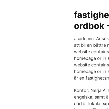
fastigh
ordbok 
academic Ansök o
att bli en bättre
website contains
homepage or in se
website contains
homepage or in se
är en fastighetsm
Kontor: Nerja Al
engelska, samt ä
därför lokala exp