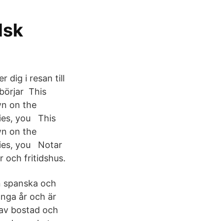
lsk
dig i resan till
 börjar This
wn on the
ries, you This
wn on the
ries, you Notar
 och fritidshus.
n spanska och
ånga år och är
t av bostad och