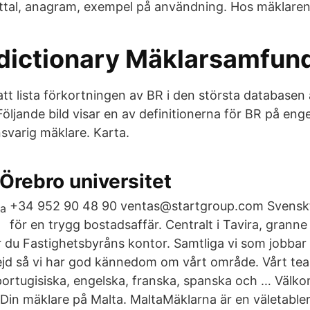
ttal, anagram, exempel på användning. Hos mäklaren
 dictionary Mäklarsamfun
 att lista förkortningen av BR i den största databasen
öljande bild visar en av definitionerna för BR på eng
svarig mäklare. Karta.
Örebro universitet
+34 952 90 48 90 ventas@startgroup.com Svensk
för en trygg bostadsaffär. Centralt i Tavira, gran
r du Fastighetsbyråns kontor. Samtliga vi som jobbar 
d så vi har god kännedom om vårt område. Vårt team
portugisiska, engelska, franska, spanska och … Välko
Din mäklare på Malta. MaltaMäklarna är en väletable