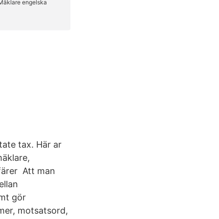
tate tax. Här ar
mäklare,
färer Att man
ellan
amt gör
mer, motsatsord,