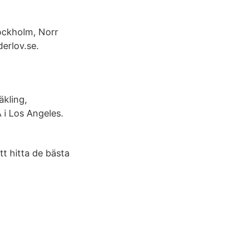
tockholm, Norr
erlov.se.
äkling,
i Los Angeles.
tt hitta de bästa