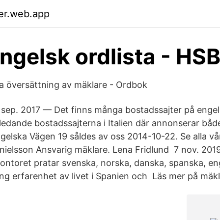
er.web.app
engelsk ordlista - HS
a översättning av mäklare - Ordbok
sep. 2017 — Det finns många bostadssajter på engel
ledande bostadssajterna i Italien där annonserar bå
gelska Vägen 19 såldes av oss 2014-10-22. Se alla vår
nielsson Ansvarig mäklare. Lena Fridlund 7 nov. 201
ontoret pratar svenska, norska, danska, spanska, en
ång erfarenhet av livet i Spanien och Läs mer på mäkl