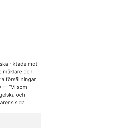
B
ska riktade mot
de mäklare och
a försäljningar i
9 — ”Vi som
gelska och
arens sida.