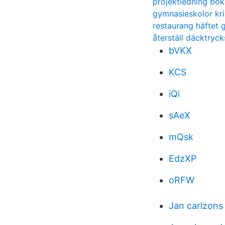
projektledning bok
gymnasieskolor kr
restaurang häftet 
återställ däcktry
bVKX
KCS
iQi
sAeX
mQsk
EdzXP
oRFW
Jan carlzons